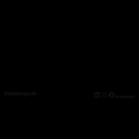
klebekings.de
Anmelden
Entschuldige Bitte Die
Unannehmlichkeiten! Wir