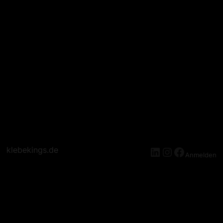
klebekings.de
Anmelden
Entschuldige Bitte Die
Unannehmlichkeiten! Wir