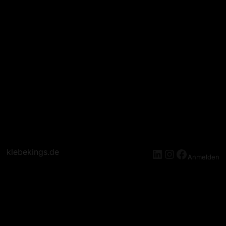
klebekings.de
Anmelden
Entschuldige Bitte Die
Unannehmlichkeiten! Wir