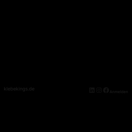
klebekings.de
Anmelden
Entschuldige Bitte Die
Unannehmlichkeiten! Wir